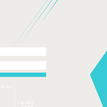
入
厦B座2G
© 藝.悅藝坊