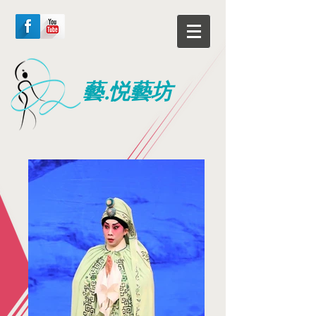
藝.悦藝坊