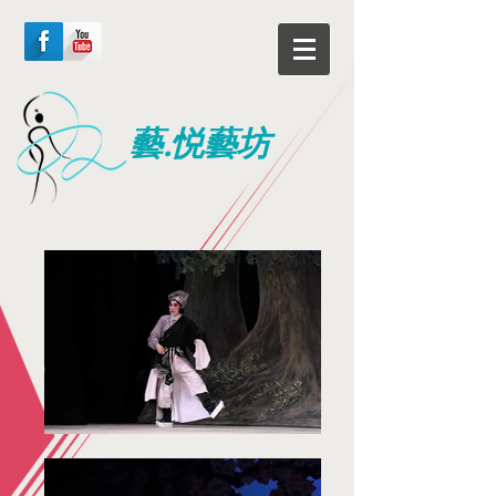
藝.悦藝坊