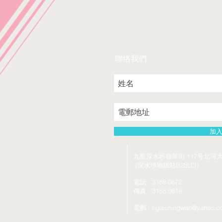
聯络我們
加
九龍深水埗福華街 117号北河大
(深水埗地鐵站B2出口)
電話 : 3188 0672
傳真 : 3188 0619
電郵 :
ngaichingwan@yahoo.c