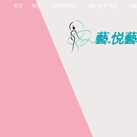
首页
簡介
【戰海奇缘】
【藝 海 浮 生】
【無
藝.悦