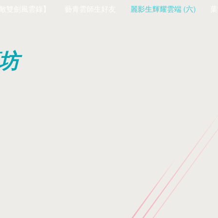
敵雙劍風雲錄】
藝青雲師生好友
麗影生輝耀雲端 (六)
葉
藝坊