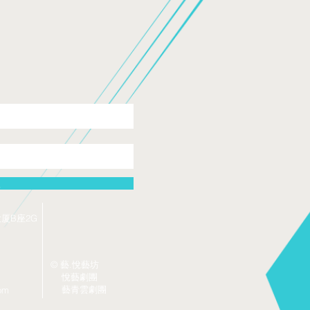
入
厦B座2G
© 藝.悅藝坊
悅藝劇團
藝青雲劇團
om