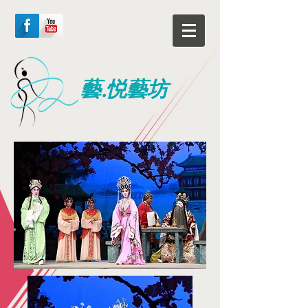
藝.悦藝坊