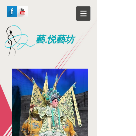
藝.悦藝坊