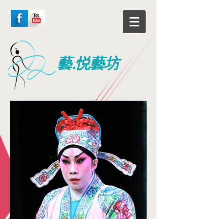
藝.悦藝坊