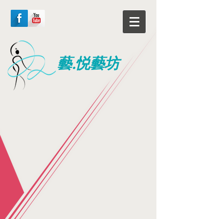
藝.悦藝坊