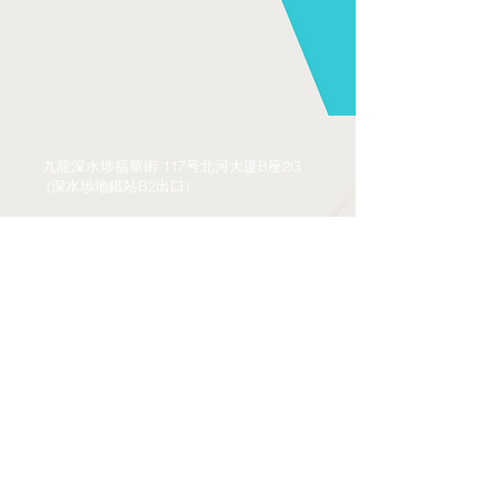
九龍深水埗福華街 117号北河大厦B座2G
(深水埗地鐵站B2出口)
電話 :
3188 0672
傳真 :
3188 0619
電郵 :
ngaichingwan@yahoo.com
© 藝.悅藝坊
悅藝劇團
藝青雲劇團
聯络我們