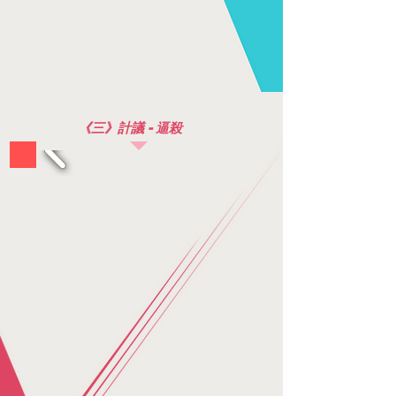
《三》計議 - 逼殺