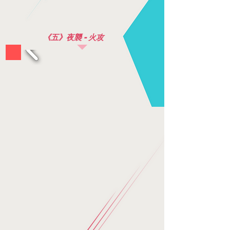
《五》夜襲 - 火攻