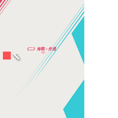
《二》海戰 - 舟遇