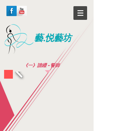
藝.悦藝坊
《一》請纓 - 誓師